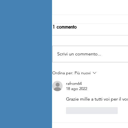
1 commento
Scrivi un commento...
Trattativa ASST Brianza:
Ordina per:
Più nuovi
siglato l’accordo su indennità
rafrom64
e tutele. Ecco le principali
18 ago 2022
novità
Grazie mille a tutti voi per il 
Mi piace
Rispondi