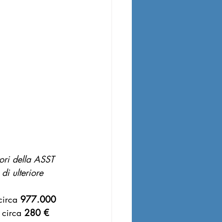
tori della ASST 
i ulteriore 
irca 
977.000 
 circa 
280 € 