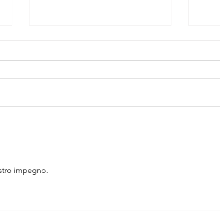
Blocco Operatorio Oculistico:
Caos
il NurSind chiede più
Gerar
sicurezza e una revisione
2 or
della Pronta Disponibilità
vostro impegno.