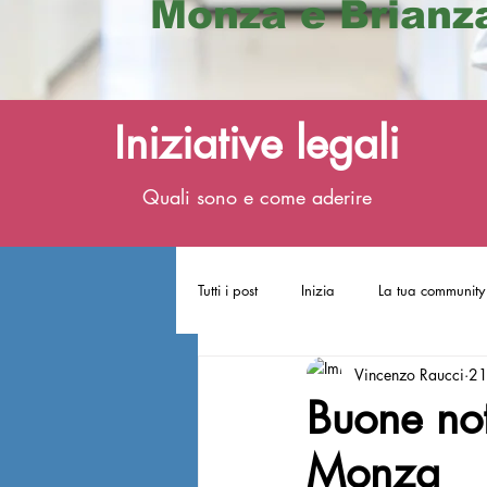
Monza e Brianz
Iniziative legali
Quali sono e come aderire
Tutti i post
Inizia
La tua community
Vincenzo Raucci
21
Buone not
Monza