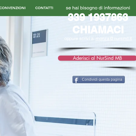
se hai bisogno di informazioni
CONVENZIONI
CONTATTI
339 1937863
CHIAMACI
oppure scrivi a:
monza@nursind.it
Aderisci al NurSind MB
Condividi questa pagina