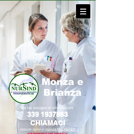
Monza e
Brianza
se hai bisogno di informazioni
339 1937863
CHIAMACI
oppure scrivi a:
monza@nursind.it