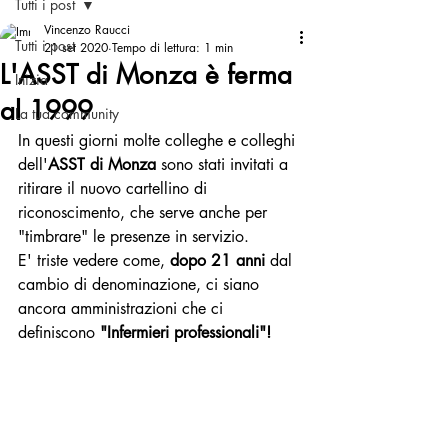
Tutti i post
Vincenzo Raucci
Tutti i post
21 set 2020
Tempo di lettura: 1 min
L'ASST di Monza è ferma
Inizia
al 1999
La tua community
In questi giorni molte colleghe e colleghi 
dell'
ASST di Monza
 sono stati invitati a 
ritirare il nuovo cartellino di 
riconoscimento, che serve anche per 
"timbrare" le presenze in servizio.
E' triste vedere come, 
dopo 21 anni 
dal 
cambio di denominazione, ci siano 
ancora amministrazioni che ci 
definiscono 
"Infermieri professionali"!