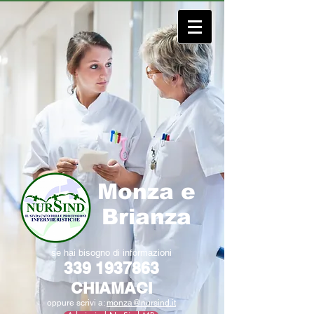
Monza e
Brianza
se hai bisogno di informazioni
339 1937863
CHIAMACI
oppure scrivi a:
monza@nursind.it